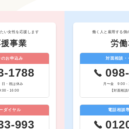
したい女性を応援します
働く人と雇用する側
応援事業
労働
ーのお申込み
対面相談・
3-1788
098
0 土・日・祝は休み
月〜金 9:00 
 - 16:00
【対面相談/要
ーダイヤル
電話相談
33-993
012