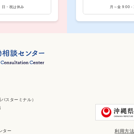
0 土・日・祝は休み
月～金 9:00 
覇バスターミナル）
務
センター
利用方