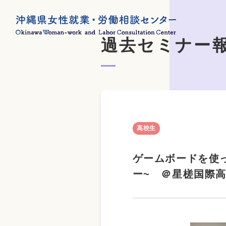
過去セミナー
高校生
ゲームボードを使
ー~ ＠星槎国際