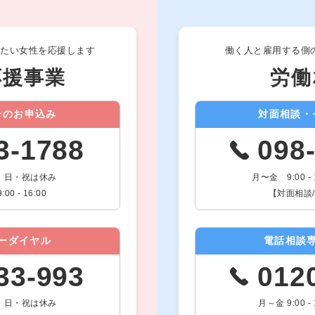
したい女性を応援します
働く人と雇用する側
応援事業
労働
ーのお申込み
対面相談・
3-1788
098
0 土・日・祝は休み
月〜金 9:00 
 - 16:00
【対面相談/要
ーダイヤル
電話相談
33-993
012
0 土・日・祝は休み
月～金 9:00 