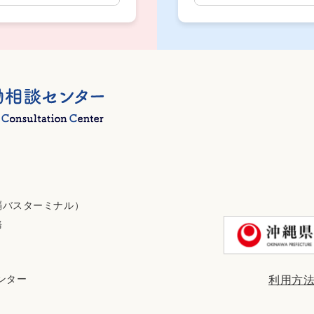
覇バスターミナル）
務
センター
利用方