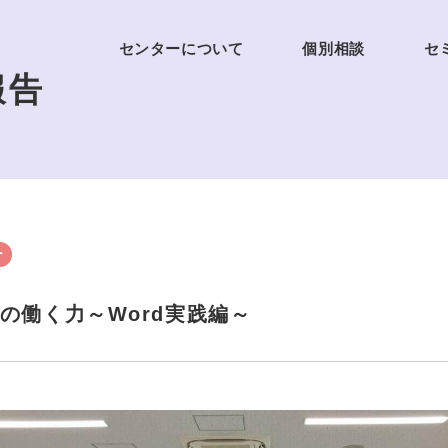
センターについて
個別相談
セ
報告
ー
の働く力～Word実践編～