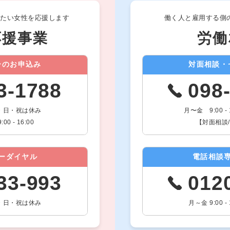
したい女性を応援します
働く人と雇用する側
応援事業
労働
ーのお申込み
対面相談・
3-1788
098
0 土・日・祝は休み
月〜金 9:00 
 - 16:00
【対面相談/要
ーダイヤル
電話相談
33-993
012
0 土・日・祝は休み
月～金 9:00 