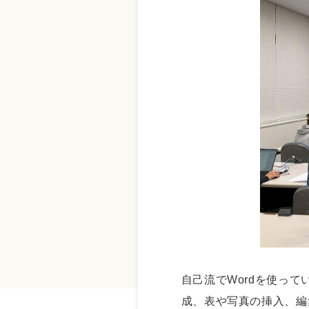
自己流でWordを使っ
成、表や写真の挿入、編